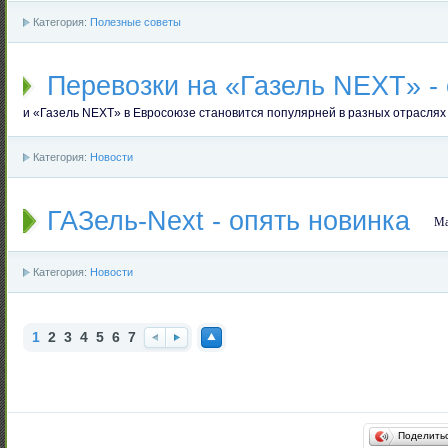
Категория:
Полезные советы
Перевозки на «Газель NEXT» -
и «Газель NEXT» в Евросоюзе становится популярней в разных отраслях
Категория:
Новости
ГАЗель-Next - опять новинка
Ма
Категория:
Новости
1
2
3
4
5
6
7
Наз
Впе
Нав
ад
ред
ерх
Поделить