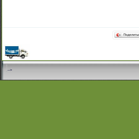
Поделить
-->