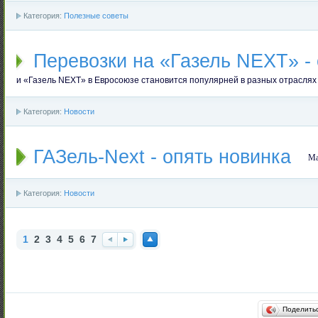
Категория:
Полезные советы
Перевозки на «Газель NEXT» -
и «Газель NEXT» в Евросоюзе становится популярней в разных отраслях
Категория:
Новости
ГАЗель-Next - опять новинка
Ма
Категория:
Новости
1
2
3
4
5
6
7
Наз
Впе
Нав
ад
ред
ерх
Поделить