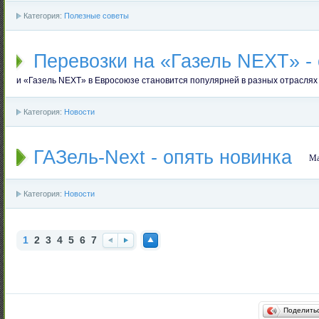
Категория:
Полезные советы
Перевозки на «Газель NEXT» -
и «Газель NEXT» в Евросоюзе становится популярней в разных отраслях
Категория:
Новости
ГАЗель-Next - опять новинка
Ма
Категория:
Новости
1
2
3
4
5
6
7
Наз
Впе
Нав
ад
ред
ерх
Поделить