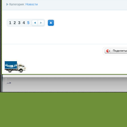
Категория:
Новости
1
2
3
4
5
Наз
Впе
Нав
ад
ред
ерх
Поделить
-->