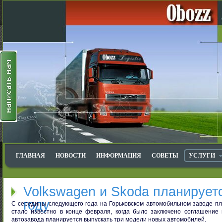
ГЛАВНАЯ
НОВОСТИ
ИНФОРМАЦИЯ
СОВЕТЫ
УСЛУГИ
Volkswagen и Skoda планируетс
году
С середины следующего года на Горьковском автомобильном заводе пла
стало известно в конце февраля, когда было заключено соглашение 
автозавода планируется выпускать три модели новых автомобилей.