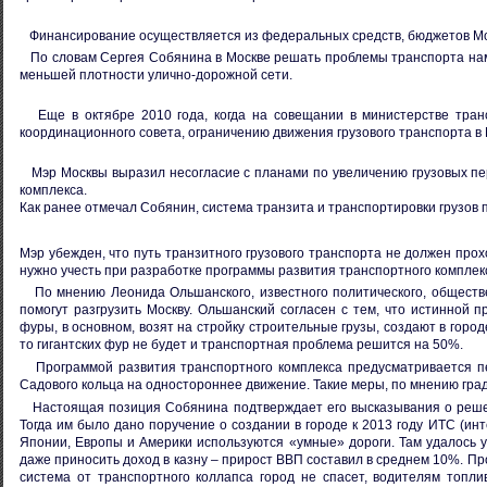
Финансирование осуществляется из федеральных средств, бюджетов Мо
По словам Сергея Собянина в Москве решать проблемы транспорта намн
меньшей плотности улично-дорожной сети.
Еще в октябре 2010 года, когда на совещании в министерстве тран
координационного совета, ограничению движения грузового транспорта в
Мэр Москвы выразил несогласие с планами по увеличению грузовых пер
комплекса.
Как ранее отмечал Собянин, система транзита и транспортировки грузов
Мэр убежден, что путь транзитного грузового транспорта не должен прох
нужно учесть при разработке программы развития транспортного комплекс
По мнению Леонида Ольшанского, известного политического, обществе
помогут разгрузить Москву. Ольшанский согласен с тем, что истинной 
фуры, в основном, возят на стройку строительные грузы, создают в городе
то гигантских фур не будет и транспортная проблема решится на 50%.
Программой развития транспортного комплекса предусматривается пе
Садового кольца на одностороннее движение. Такие меры, по мнению град
Настоящая позиция Собянина подтверждает его высказывания о решен
Тогда им было дано поручение о создании в городе к 2013 году ИТС (ин
Японии, Европы и Америки используются «умные» дороги. Там удалось 
даже приносить доход в казну – прирост ВВП составил в среднем 10%. Про
система от транспортного коллапса город не спасет, водителям топли