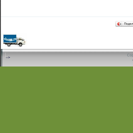
Поде
Cop
-->