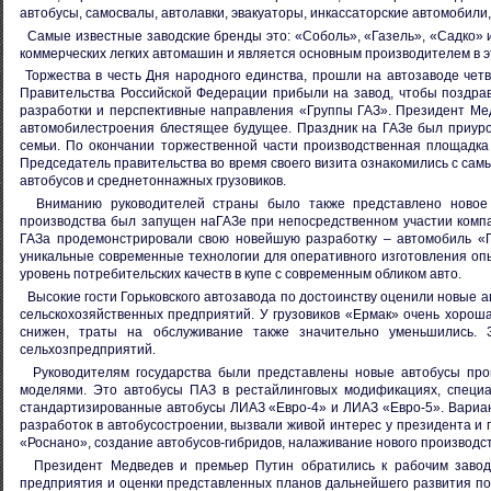
автобусы, самосвалы, автолавки, эвакуаторы, инкассаторские автомобил
Самые известные заводские бренды это: «Соболь», «Газель», «Садко» 
коммерческих легких автомашин и является основным производителем в э
Торжества в честь Дня народного единства, прошли на автозаводе чет
Правительства Российской Федерации прибыли на завод, чтобы поздрав
разработки и перспективные направления «Группы ГАЗ». Президент Медв
автомобилестроения блестящее будущее. Праздник на ГАЗе был приуро
семьи. По окончании торжественной части производственная площадка 
Председатель правительства во время своего визита ознакомились с сам
автобусов и среднетоннажных грузовиков.
Вниманию руководителей страны было также представлено новое 
производства был запущен наГАЗе при непосредственном участии компа
ГАЗа продемонстрировали свою новейшую разработку – автомобиль «
уникальные современные технологии для оперативного изготовления оп
уровень потребительских качеств в купе с современным обликом авто.
Высокие гости Горьковского автозавода по достоинству оценили новые 
сельскохозяйственных предприятий. У грузовиков «Ермак» очень хорош
снижен, траты на обслуживание также значительно уменьшились. 
сельхозпредприятий.
Руководителям государства были представлены новые автобусы прои
моделями. Это автобусы ПАЗ в рестайлинговых модификациях, специа
стандартизированные автобусы ЛИАЗ «Евро-4» и ЛИАЗ «Евро-5». Вариан
разработок в автобусостроении, вызвали живой интерес у президента и п
«Роснано», создание автобусов-гибридов, налаживание нового производ
Президент Медведев и премьер Путин обратились к рабочим завода
предприятия и оценки представленных планов дальнейшего развития по