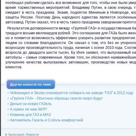
пообещал рабочим сделать все возможное для того, чтобы они были уве
время торжественных мероприятий. Владимир Путин, в свою очередь т
ожидает в честь праздника. Знамя, поднятое Мининым в Новгороде, ко
защиты России. Поэтому День народного единства является особенным
автозавод. Путин сказал, что в честь такого праздника заводчанам приго
Результатом договоренности между «Группой ГАЗ» и государственным ба
тридцати восьми миллиардов рублей. Это соглашение для ГАЗа было жиз
но и появится возможность эффективно ускорить развитие предприятия
людям со словами благодарности. Он сказал о том, что без их упорног
возросшую производительность труда, начиная с осени 2010 года. Соотв
возросла до двадцати шести тысяч. Бу Инге заявил, что выпускаемый на
автобусы – самые современные. Кроме того, он обозначил наиважнейши
улучшение качества выпускаемых автомашин, производство новых мод
клиентов.
Другие новости по теме:
Volkswagen и Skoda планируется собирать на заводе "ГАЗ" в 2012 году
«Группа ГАЗ» - Опытные образцы газели скоро будут
Деньги за новую ГАЗель
А нужен ли нам ЗИЛ?
Новинка для ГАЗ и МАЗ
Автомобиль Газель и Соболь комфортней
Категория:
Новости