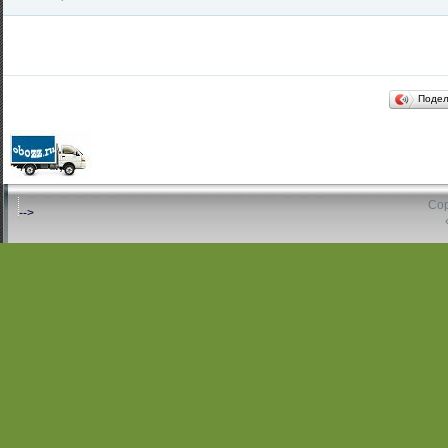
Поде
Cop
-->